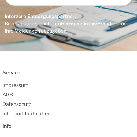
Interzero Entsorgungspartner:
Bitte steigen Sie unter
entsorgung.interzero.at
ein, um
Ihre Meldungen abzugeben.
Service
Impressum
AGB
Datenschutz
Info- und Tarifblätter
Info